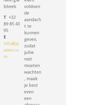
bbeek
voldoen
de
T
+32
aandach
89 85 43
t te
95
kunnen
E
geven,
info@ja
zodat
eken.co
jullie
m
niet
moeten
wachten
, maak
je best
even
een
afspraa