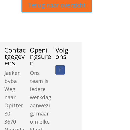
Terug naar overzicht
Contac
Openi
Volg
tgegev
ngsure
ons
ens
n
Jaeken
Ons
bvba
team is
Weg
iedere
naar
werkdag
Opitter
aanwezi
80
g, maar
3670
om elke
Neergla
klant