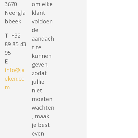
3670
om elke
Neergla
klant
bbeek
voldoen
de
T
+32
aandach
89 85 43
t te
95
kunnen
E
geven,
info@ja
zodat
eken.co
jullie
m
niet
moeten
wachten
, maak
je best
even